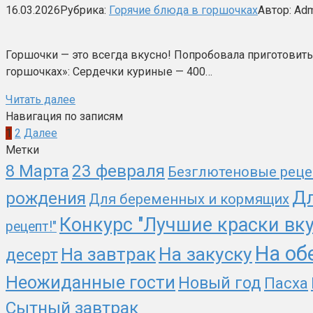
16.03.2026
Рубрика:
Горячие блюда в горшочках
Автор:
Adm
Горшочки — это всегда вкусно! Попробовала приготовить
горшочках»: Сердечки куриные — 400…
Читать далее
Навигация по записям
1
2
Далее
Метки
8 Марта
23 февраля
Безглютеновые рец
Дл
рождения
Для беременных и кормящих
Конкурс "Лучшие краски вк
рецепт!"
На об
На закуску
На завтрак
десерт
Неожиданные гости
Новый год
Пасха
Сытный завтрак