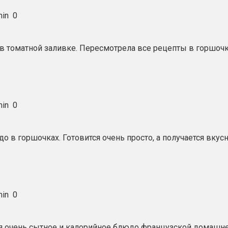
in
0
в томатной заливке. Пересмотрела все рецепты в горшочка
in
0
в горшочках. Готовится очень просто, а получается вкусн
in
0
мя очень сытное и калорийное блюдо французской домашн