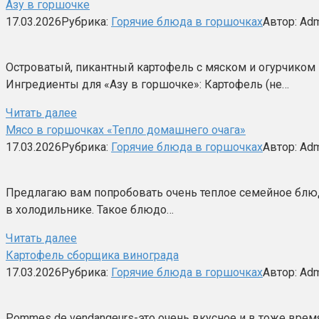
Азу в горшочке
17.03.2026
Рубрика:
Горячие блюда в горшочках
Автор:
Adm
Островатый, пикантный картофель с мяском и огурчиком 
Ингредиенты для «Азу в горшочке»: Картофель (не…
Читать далее
Мясо в горшочках «Тепло домашнего очага»
17.03.2026
Рубрика:
Горячие блюда в горшочках
Автор:
Adm
Предлагаю вам попробовать очень теплое семейное блюдо 
в холодильнике. Такое блюдо…
Читать далее
Картофель сборщика винограда
17.03.2026
Рубрика:
Горячие блюда в горшочках
Автор:
Adm
Pommes de vendangeurs-это очень вкусное и в тоже вре