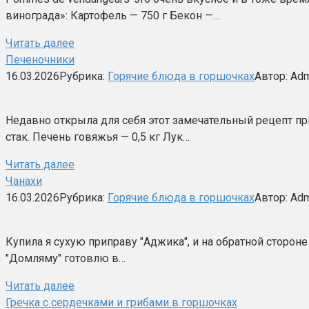
винограда»: Картофель — 750 г Бекон —…
Читать далее
Печеночники
16.03.2026
Рубрика:
Горячие блюда в горшочках
Автор:
Adm
Недавно открыла для себя этот замечательный рецепт пр
стак. Печень говяжья — 0,5 кг Лук…
Читать далее
Чанахи
16.03.2026
Рубрика:
Горячие блюда в горшочках
Автор:
Adm
Купила я сухую приправу "Аджика", и на обратной стороне
"Домляму" готовлю в…
Читать далее
Гречка с сердечками и грибами в горшочках