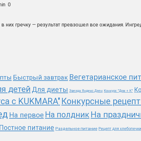
in
0
 в них гречку — результат превзошeл все ожидания. Ингре
Вегетарианское пи
епты
Быстрый завтрак
я детей
Для диеты
Ко
Звезда Яндекс.Дзен
Конкурс "Дом + К"
уса с KUKMARA"
Конкурсные рецеп
ед
На празднич
На полдник
На первое
Постное питание
Раздельное питание
Рецепт для хлебопечк