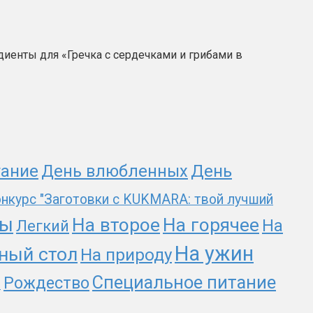
диенты для «Гречка с сердечками и грибами в
День
тание
День влюбленных
нкурс "Заготовки с KUKMARA: твой лучший
ты
На второе
На горячее
На
Легкий
На ужин
ный стол
На природу
Специальное питание
Рождество
и