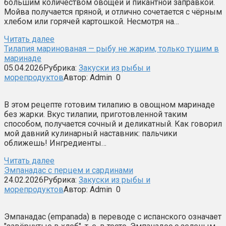
большим количеством овощей и пикантной заправкой.
Мойва получается пряной, и отлично сочетается с чёрным
хлебом или горячей картошкой. Несмотря на…
Читать далее
Тилапия маринованая — рыбу не жарим, только тушим в
маринаде
05.04.2026
Рубрика:
Закуски из рыбы и
морепродуктов
Автор:
Admin
0
В этом рецепте готовим тилапию в овощном маринаде
без жарки. Вкус тилапии, приготовленной таким
способом, получается сочный и деликатный. Как говорил
мой давний кулинарный наставник: пальчики
оближешь! Ингредиенты…
Читать далее
Эмпанадас с перцем и сардинами
24.02.2026
Рубрика:
Закуски из рыбы и
морепродуктов
Автор:
Admin
0
Эмпанадас (empanada) в переводе с испанского означает