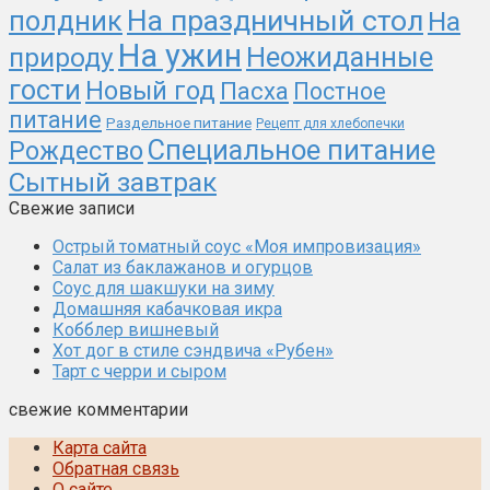
На праздничный стол
полдник
На
На ужин
природу
Неожиданные
гости
Новый год
Пасха
Постное
питание
Раздельное питание
Рецепт для хлебопечки
Специальное питание
Рождество
Сытный завтрак
Свежие записи
Острый томатный соус «Моя импровизация»
Салат из баклажанов и огурцов
Соус для шакшуки на зиму
Домашняя кабачковая икра
Кобблер вишневый
Хот дог в стиле сэндвича «Рубен»
Тарт с черри и сыром
свежие комментарии
Карта сайта
Обратная связь
О сайте