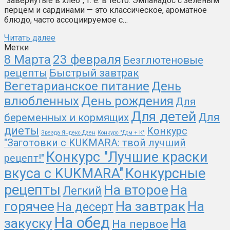
"завёрнутые в хлеб", т. е. в тесто. Эмпанадос с зеленым
перцем и сардинами — это классическое, ароматное
блюдо, часто ассоциируемое с…
Читать далее
Метки
8 Марта
23 февраля
Безглютеновые
рецепты
Быстрый завтрак
Вегетарианское питание
День
День рождения
влюбленных
Для
Для детей
Для
беременных и кормящих
диеты
Конкурс
Звезда Яндекс.Дзен
Конкурс "Дом + К"
"Заготовки с KUKMARA: твой лучший
Конкурс "Лучшие краски
рецепт!"
вкуса с KUKMARA"
Конкурсные
рецепты
На второе
На
Легкий
На
горячее
На завтрак
На десерт
На обед
закуску
На
На первое