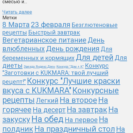
смесью и…
Читать далее
Метки
8 Марта
23 февраля
Безглютеновые
рецепты
Быстрый завтрак
Вегетарианское питание
День
День рождения
влюбленных
Для
Для детей
Для
беременных и кормящих
диеты
Конкурс
Звезда Яндекс.Дзен
Конкурс "Дом + К"
"Заготовки с KUKMARA: твой лучший
Конкурс "Лучшие краски
рецепт!"
вкуса с KUKMARA"
Конкурсные
рецепты
На второе
На
Легкий
На
горячее
На завтрак
На десерт
На обед
закуску
На
На первое
На праздничный стол
полдник
На