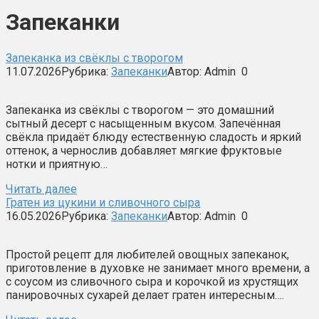
Запеканки
Запеканка из свёклы с творогом
11.07.2026
Рубрика:
Запеканки
Автор:
Admin
0
Запеканка из свёклы с творогом — это домашний
сытный десерт с насыщенным вкусом. Запечённая
свёкла придаёт блюду естественную сладость и яркий
оттенок, а чернослив добавляет мягкие фруктовые
нотки и приятную…
Читать далее
Гратен из цукини и сливочного сыра
16.05.2026
Рубрика:
Запеканки
Автор:
Admin
0
Простой рецепт для любителей овощных запеканок,
приготовление в духовке не занимает много времени, а
с соусом из сливочного сыра и корочкой из хрустящих
панировочных сухарей делает гратен интересным….