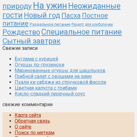
На ужин
природу
Неожиданные
гости
Новый год
Пасха
Постное
питание
Раздельное питание
Рецепт для хлебопечки
Специальное питание
Рождество
Сытный завтрак
Свежие записи
Буглама с курицей
Огурцы по-грузински
Маринованные огурцы для шашлыков
Грибной салат с овощами на зиму
Пхали ки сабджи из стручковой фасоли
Цветная капуста с грибами
Кисло-сладкий перечный соус
свежие комментарии
Карта сайта
Обратная связь
О сайте
Поиск по меткам