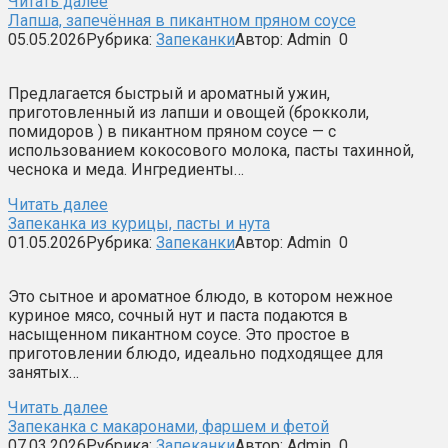
Читать далее
Лапша, запечённая в пикантном пряном соусе
05.05.2026
Рубрика:
Запеканки
Автор:
Admin
0
Предлагается быстрый и ароматный ужин,
приготовленный из лапши и овощей (брокколи,
помидоров ) в пикантном пряном соусе — с
использованием кокосового молока, пасты тахинной,
чеснока и меда. Ингредиенты…
Читать далее
Запеканка из курицы, пасты и нута
01.05.2026
Рубрика:
Запеканки
Автор:
Admin
0
Это сытное и ароматное блюдо, в котором нежное
куриное мясо, сочный нут и паста подаются в
насыщенном пикантном соусе. Это простое в
приготовлении блюдо, идеально подходящее для
занятых…
Читать далее
Запеканка с макаронами, фаршем и фетой
07.03.2026
Рубрика:
Запеканки
Автор:
Admin
0