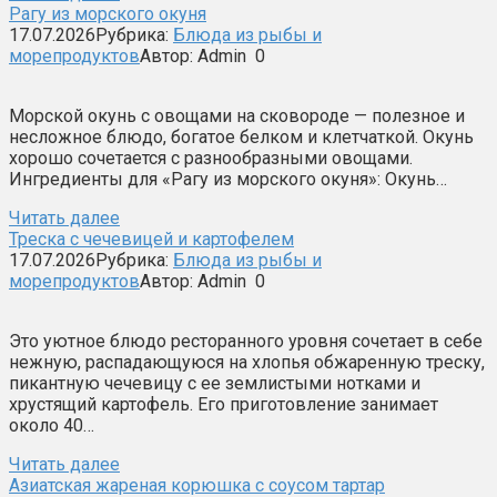
Рагу из морского окуня
17.07.2026
Рубрика:
Блюда из рыбы и
морепродуктов
Автор:
Admin
0
Морской окунь с овощами на сковороде — полезное и
несложное блюдо, богатое белком и клетчаткой. Окунь
хорошо сочетается с разнообразными овощами.
Ингредиенты для «Рагу из морского окуня»: Окунь…
Читать далее
Треска с чечевицей и картофелем
17.07.2026
Рубрика:
Блюда из рыбы и
морепродуктов
Автор:
Admin
0
Это уютное блюдо ресторанного уровня сочетает в себе
нежную, распадающуюся на хлопья обжаренную треску,
пикантную чечевицу с ее землистыми нотками и
хрустящий картофель. Его приготовление занимает
около 40…
Читать далее
Азиатская жареная корюшка с соусом тартар