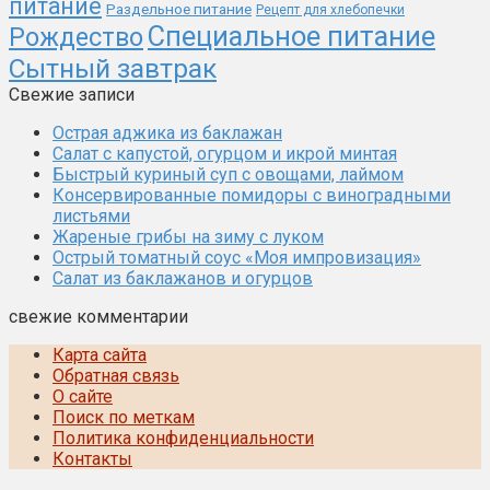
питание
Раздельное питание
Рецепт для хлебопечки
Специальное питание
Рождество
Сытный завтрак
Свежие записи
Острая аджика из баклажан
Салат с капустой, огурцом и икрой минтая
Быстрый куриный суп с овощами, лаймом
Консервированные помидоры с виноградными
листьями
Жареные грибы на зиму с луком
Острый томатный соус «Моя импровизация»
Салат из баклажанов и огурцов
свежие комментарии
Карта сайта
Обратная связь
О сайте
Поиск по меткам
Политика конфиденциальности
Контакты