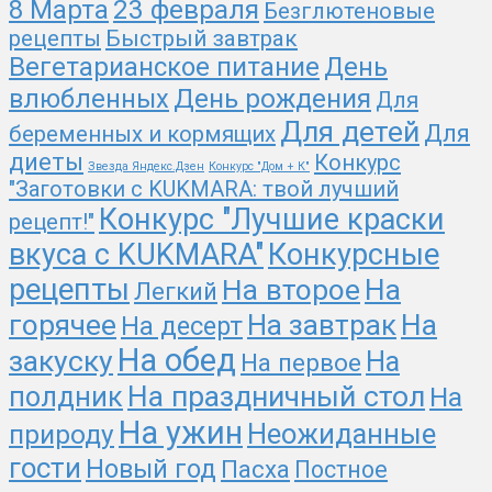
8 Марта
23 февраля
Безглютеновые
рецепты
Быстрый завтрак
Вегетарианское питание
День
День рождения
влюбленных
Для
Для детей
Для
беременных и кормящих
диеты
Конкурс
Звезда Яндекс.Дзен
Конкурс "Дом + К"
"Заготовки с KUKMARA: твой лучший
Конкурс "Лучшие краски
рецепт!"
вкуса с KUKMARA"
Конкурсные
рецепты
На второе
На
Легкий
На
горячее
На завтрак
На десерт
На обед
закуску
На
На первое
На праздничный стол
полдник
На
На ужин
Неожиданные
природу
гости
Новый год
Пасха
Постное