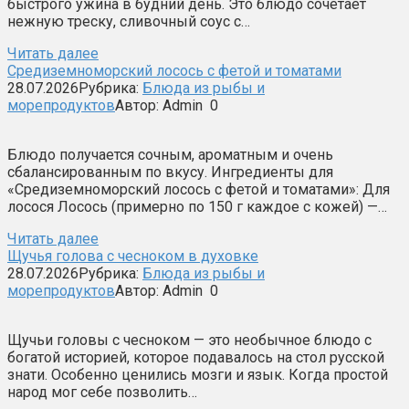
быстрого ужина в будний день. Это блюдо сочетает
нежную треску, сливочный соус с…
Читать далее
Средиземноморский лосось с фетой и томатами
28.07.2026
Рубрика:
Блюда из рыбы и
морепродуктов
Автор:
Admin
0
Блюдо получается сочным, ароматным и очень
сбалансированным по вкусу. Ингредиенты для
«Средиземноморский лосось с фетой и томатами»: Для
лосося Лосось (примерно по 150 г каждое с кожей) —…
Читать далее
Щучья голова с чесноком в духовке
28.07.2026
Рубрика:
Блюда из рыбы и
морепродуктов
Автор:
Admin
0
Щучьи головы с чесноком — это необычное блюдо с
богатой историей, которое подавалось на стол русской
знати. Особенно ценились мозги и язык. Когда простой
народ мог себе позволить…