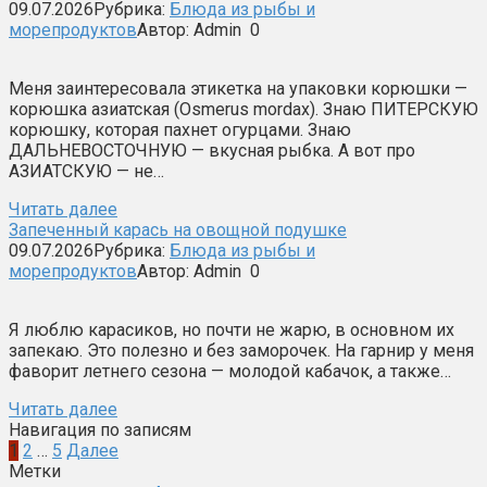
09.07.2026
Рубрика:
Блюда из рыбы и
морепродуктов
Автор:
Admin
0
Меня заинтересовала этикетка на упаковки корюшки —
корюшка азиатская (Osmerus mordax). Знаю ПИТЕРСКУЮ
корюшку, которая пахнет огурцами. Знаю
ДАЛЬНЕВОСТОЧНУЮ — вкусная рыбка. А вот про
АЗИАТСКУЮ — не…
Читать далее
Запеченный карась на овощной подушке
09.07.2026
Рубрика:
Блюда из рыбы и
морепродуктов
Автор:
Admin
0
Я люблю карасиков, но почти не жарю, в основном их
запекаю. Это полезно и без заморочек. На гарнир у меня
фаворит летнего сезона — молодой кабачок, а также…
Читать далее
Навигация по записям
1
2
…
5
Далее
Метки