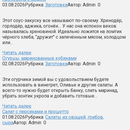
03.08.2026
Рубрика:
Заготовки
Автор:
Admin
0
Этот соус-закуску все называют по-своему. Хренодёр,
горлодёр, аджика, огонёк… У нас она испокон веков
называлась хреновиной. Идеально ложится на ломтик
чёрного хлеба, "дружит" с запечённым мясом, холодцом
или…
Читать далее
Огурцы, маринованные кубиками
02.08.2026
Рубрика:
Заготовки
Автор:
Admin
0
Эти огурчики зимой вы с удовольствием будете
использовать в винегрет, Оливье и другие салаты. А
всего-то нужно будет открыть банку, слить маринад,
убрать зонтик укропа и добавить готовые…
Читать далее
Салат с персиками и прошутто
01.08.2026
Рубрика:
Салаты из овощей, грибов,
сыра
Автор:
Admin
0