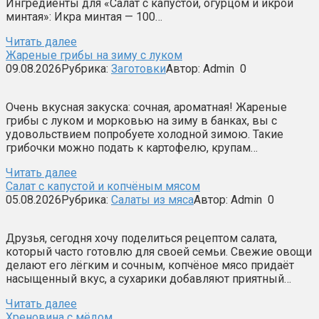
Ингредиенты для «Салат с капустой, огурцом и икрой
минтая»: Икра минтая — 100…
Читать далее
Жареные грибы на зиму с луком
09.08.2026
Рубрика:
Заготовки
Автор:
Admin
0
Очень вкусная закуска: сочная, ароматная! Жареные
грибы с луком и морковью на зиму в банках, вы с
удовольствием попробуете холодной зимою. Такие
грибочки можно подать к картофелю, крупам…
Читать далее
Салат с капустой и копчёным мясом
05.08.2026
Рубрика:
Салаты из мяса
Автор:
Admin
0
Друзья, сегодня хочу поделиться рецептом салата,
который часто готовлю для своей семьи. Свежие овощи
делают его лёгким и сочным, копчёное мясо придаёт
насыщенный вкус, а сухарики добавляют приятный…
Читать далее
Хреновина с мёдом