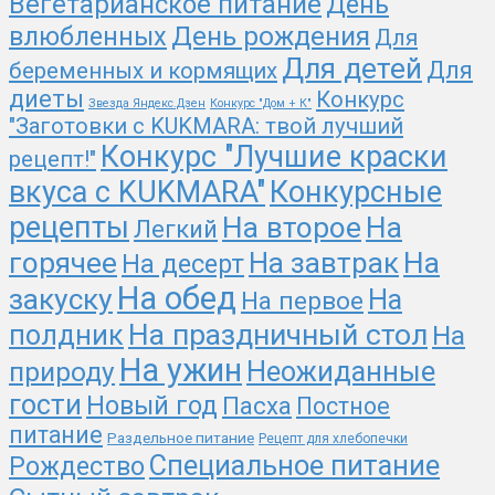
Вегетарианское питание
День
День рождения
влюбленных
Для
Для детей
Для
беременных и кормящих
диеты
Конкурс
Звезда Яндекс.Дзен
Конкурс "Дом + К"
"Заготовки с KUKMARA: твой лучший
Конкурс "Лучшие краски
рецепт!"
вкуса с KUKMARA"
Конкурсные
рецепты
На второе
На
Легкий
На
горячее
На завтрак
На десерт
На обед
закуску
На
На первое
На праздничный стол
полдник
На
На ужин
природу
Неожиданные
гости
Новый год
Пасха
Постное
питание
Раздельное питание
Рецепт для хлебопечки
Специальное питание
Рождество