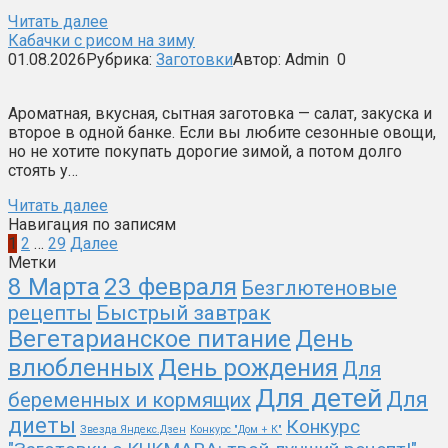
Читать далее
Кабачки с рисом на зиму
01.08.2026
Рубрика:
Заготовки
Автор:
Admin
0
Ароматная, вкусная, сытная заготовка — салат, закуска и
второе в одной банке. Если вы любите сезонные овощи,
но не хотите покупать дорогие зимой, а потом долго
стоять у…
Читать далее
Навигация по записям
1
2
…
29
Далее
Метки
23 февраля
8 Марта
Безглютеновые
рецепты
Быстрый завтрак
Вегетарианское питание
День
День рождения
влюбленных
Для
Для детей
Для
беременных и кормящих
диеты
Конкурс
Звезда Яндекс.Дзен
Конкурс "Дом + К"