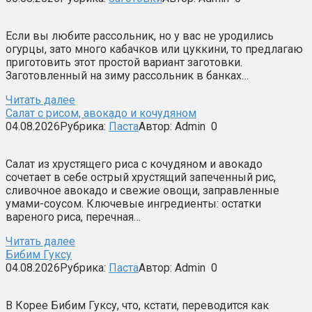
Если вы любите рассольник, но у вас не уродились
огурцы, зато много кабачков или цуккини, то предлагаю
приготовить этот простой вариант заготовки.
Заготовленный на зиму рассольник в банках…
Читать далее
Салат с рисом, авокадо и кочудяном
04.08.2026
Рубрика:
Паста
Автор:
Admin
0
Салат из хрустящего риса с кочудяном и авокадо
сочетает в себе острый хрустящий запеченный рис,
сливочное авокадо и свежие овощи, заправленные
умами-соусом. Ключевые ингредиенты: остатки
вареного риса, перечная…
Читать далее
Бибим Гуксу
04.08.2026
Рубрика:
Паста
Автор:
Admin
0
В Корее Бибим Гуксу, что, кстати, переводится как