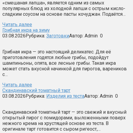
«смешаная лапша», является одним из самых
популярных блюд из холодной лапши с острым кисло-
сладким соусом на основе пасты кочуджан. Подаётся…
Читать далее
Грибная икра на зиму
03.08.2026
Рубрика:
Заготовки
Автор:
Admin
0
Грибная икра — это настоящий деликатес. Для её
приготовления годятся любые грибы, подойдут
шампиньоны, опята, все лесные грибы. Такая икра
может стать вкусной начинкой для пирогов, вареников
с…
Читать далее
Скандинавский томатный тарт
03.08.2026
Рубрика:
Изделия из теста
Автор:
Admin
0
Скандинавский томатный тарт — это свежий и вкусный
открытый пирог с помидорами, выложенными поверх
нежного крема на хрустящей основе из теста. В
оригинале тарт готовится с сыром ригеост,…