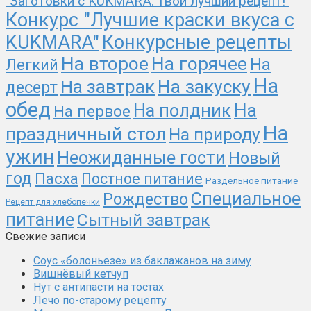
"Заготовки с KUKMARA: твой лучший рецепт!"
Конкурс "Лучшие краски вкуса с
KUKMARA"
Конкурсные рецепты
На второе
На горячее
На
Легкий
На
На закуску
На завтрак
десерт
обед
На
На полдник
На первое
На
праздничный стол
На природу
ужин
Неожиданные гости
Новый
год
Пасха
Постное питание
Раздельное питание
Специальное
Рождество
Рецепт для хлебопечки
питание
Сытный завтрак
Свежие записи
Соус «болоньезе» из баклажанов на зиму
Вишнёвый кетчуп
Нут с антипасти на тостах
Лечо по-старому рецепту