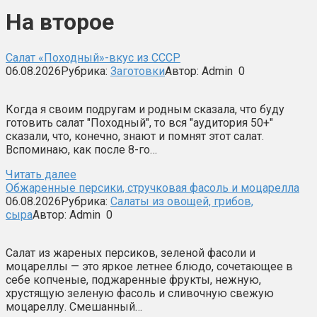
На второе
Салат «Походный»-вкус из СССР
06.08.2026
Рубрика:
Заготовки
Автор:
Admin
0
Когда я своим подругам и родным сказала, что буду
готовить салат "Походный", то вся "аудитория 50+"
сказали, что, конечно, знают и помнят этот салат.
Вспоминаю, как после 8-го…
Читать далее
Обжаренные персики, стручковая фасоль и моцарелла
06.08.2026
Рубрика:
Салаты из овощей, грибов,
сыра
Автор:
Admin
0
Салат из жареных персиков, зеленой фасоли и
моцареллы — это яркое летнее блюдо, сочетающее в
себе копченые, поджаренные фрукты, нежную,
хрустящую зеленую фасоль и сливочную свежую
моцареллу. Смешанный…