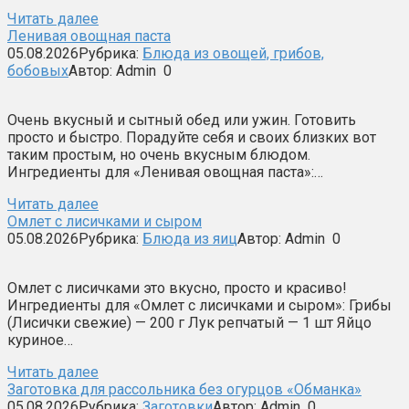
Читать далее
Ленивая овощная паста
05.08.2026
Рубрика:
Блюда из овощей, грибов,
бобовых
Автор:
Admin
0
Очень вкусный и сытный обед или ужин. Готовить
просто и быстро. Порадуйте себя и своих близких вот
таким простым, но очень вкусным блюдом.
Ингредиенты для «Ленивая овощная паста»:…
Читать далее
Омлет с лисичками и сыром
05.08.2026
Рубрика:
Блюда из яиц
Автор:
Admin
0
Омлет с лисичками это вкусно, просто и красиво!
Ингредиенты для «Омлет с лисичками и сыром»: Грибы
(Лисички свежие) — 200 г Лук репчатый — 1 шт Яйцо
куриное…
Читать далее
Заготовка для рассольника без огурцов «Обманка»
05.08.2026
Рубрика:
Заготовки
Автор:
Admin
0