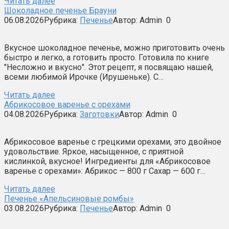
Читать далее
Шоколадное печенье Брауни
06.08.2026
Рубрика:
Печенье
Автор:
Admin
0
Вкусное шоколадное печенье, можно приготовить очень
быстро и легко, а готовить просто. Готовила по книге
"Несложно и вкусно". Этот рецепт, я посвящаю нашей,
всеми любимой Ирочке (Ирушеньке). С…
Читать далее
Абрикосовое варенье с орехами
04.08.2026
Рубрика:
Заготовки
Автор:
Admin
0
Абрикосовое варенье с грецкими орехами, это двойное
удовольствие. Яркое, насыщенное, с приятной
кислинкой, вкусное! Ингредиенты для «Абрикосовое
варенье с орехами»: Абрикос — 800 г Сахар — 600 г…
Читать далее
Печенье «Апельсиновые ромбы»
03.08.2026
Рубрика:
Печенье
Автор:
Admin
0