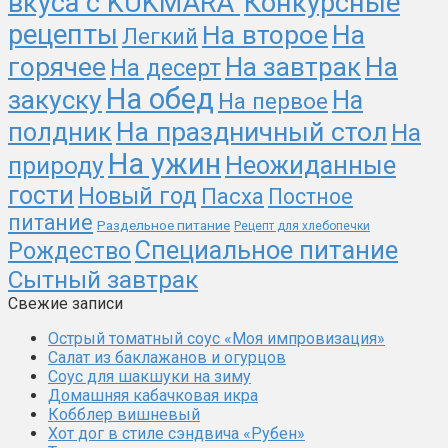
вкуса с KUKMARA"
Конкурсные
рецепты
На второе
На
Легкий
На
горячее
На завтрак
На десерт
На обед
закуску
На
На первое
На праздничный стол
полдник
На
На ужин
природу
Неожиданные
гости
Новый год
Пасха
Постное
питание
Раздельное питание
Рецепт для хлебопечки
Специальное питание
Рождество
Сытный завтрак
Свежие записи
Острый томатный соус «Моя импровизация»
Салат из баклажанов и огурцов
Соус для шакшуки на зиму
Домашняя кабачковая икра
Кобблер вишневый
Хот дог в стиле сэндвича «Рубен»