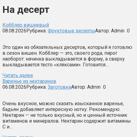
На десерт
Кобблер вишневый
08.08.2026
Рубрика:
Фруктовые десерты
Автор:
Admin
0
Это один из обязательных десертов, который я готовлю
в сезон вишен. Кобблер — это, своего рода, пирог
наоборот: начинка выкладывается в форму, а сверху
выкладывается тесто «кляксами». Готовится…
Читать далее
Варенье из нектаринов
06.08.2026
Рубрика:
Заготовки
Автор:
Admin
0
Очень вкусное, можно сказать изысканное варенье,
бадьян добавляет интересную нотку. Рекомендую.
Нектарин — не только вкусный, но и ценный источник
витаминов и минералов. Нектарин содержит витамины
С и…