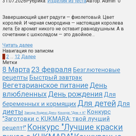
31.07.2026
Рубрика:
Изделия из теста
Автор:
Admin
0
Завершающий цвет радуги — фиолетовый. Цвет
королей. И черная смородина — настоящая королева
лета. Ее аромат никого не оставит равнодушным. А в
сочетании с шоколадом — это двойное…
Читать далее
Навигация по записям
1
2
…
12
Далее
Метки
8 Марта
23 февраля
Безглютеновые
рецепты
Быстрый завтрак
Вегетарианское питание
День
День рождения
влюбленных
Для
Для детей
Для
беременных и кормящих
диеты
Конкурс
Звезда Яндекс.Дзен
Конкурс "Дом + К"
"Заготовки с KUKMARA: твой лучший
Конкурс "Лучшие краски
рецепт!"