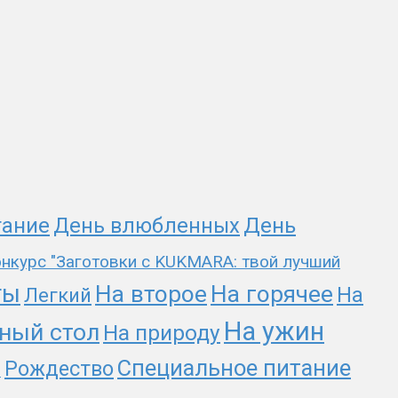
День
тание
День влюбленных
нкурс "Заготовки с KUKMARA: твой лучший
ты
На второе
На горячее
На
Легкий
На ужин
ный стол
На природу
Специальное питание
Рождество
и