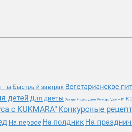
Вегетарианское пи
епты
Быстрый завтрак
я детей
Для диеты
Ко
Звезда Яндекс.Дзен
Конкурс "Дом + К"
уса с KUKMARA"
Конкурсные рецеп
ед
На празднич
На полдник
На первое