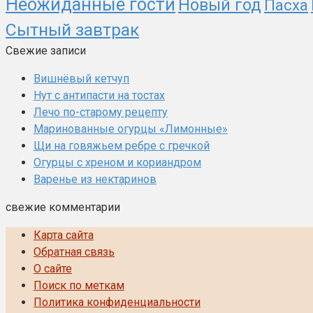
Неожиданные гости
Новый год
Пасха
Сытный завтрак
Свежие записи
Вишнёвый кетчуп
Нут с антипасти на тостах
Лечо по-старому рецепту
Маринованные огурцы «Лимонные»
Щи на говяжьем ребре с гречкой
Огурцы с хреном и кориандром
Варенье из нектаринов
свежие комментарии
Карта сайта
Обратная связь
О сайте
Поиск по меткам
Политика конфиденциальности