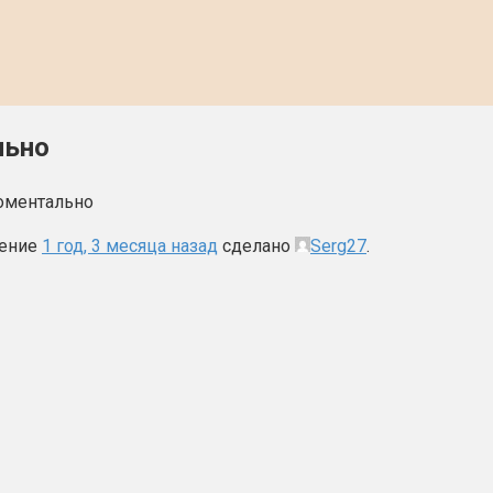
льно
моментально
ление
1 год, 3 месяца назад
сделано
Serg27
.