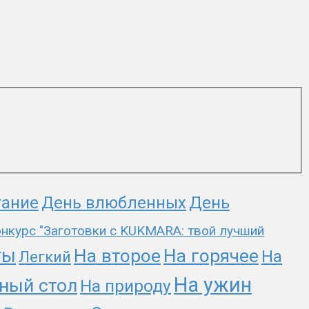
День
тание
День влюбленных
нкурс "Заготовки с KUKMARA: твой лучший
ты
На второе
На горячее
На
Легкий
На ужин
ный стол
На природу