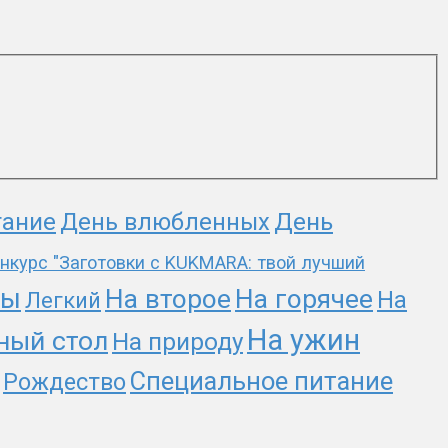
День
тание
День влюбленных
нкурс "Заготовки с KUKMARA: твой лучший
ты
На второе
На горячее
На
Легкий
На ужин
ный стол
На природу
Специальное питание
Рождество