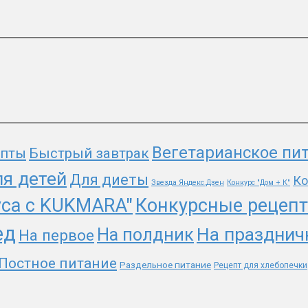
Вегетарианское пи
епты
Быстрый завтрак
я детей
Для диеты
Ко
Звезда Яндекс.Дзен
Конкурс "Дом + К"
уса с KUKMARA"
Конкурсные рецеп
ед
На празднич
На полдник
На первое
Постное питание
Раздельное питание
Рецепт для хлебопечки