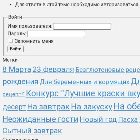
Для ответа в этой теме необходимо авторизоваться.
Войти
Имя пользователя:
Пароль:
Запомнить меня
Войти
Метки
8 Марта
23 февраля
Безглютеновые рец
Дл
рождения
Для беременных и кормящих
Конкурс "Лучшие краски вк
рецепт!"
На об
На завтрак
На закуску
десерт
Неожиданные гости
Новый год
Пасха
Сытный завтрак
Свежие записи