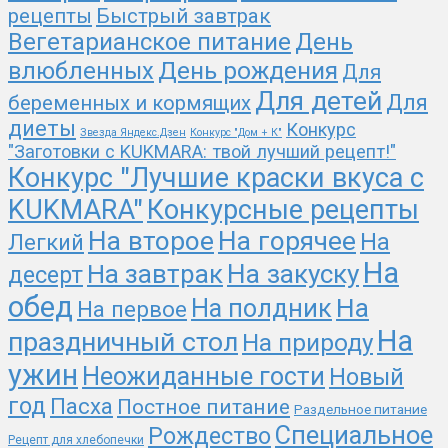
рецепты
Быстрый завтрак
Вегетарианское питание
День
День рождения
влюбленных
Для
Для детей
Для
беременных и кормящих
диеты
Конкурс
Звезда Яндекс.Дзен
Конкурс "Дом + К"
"Заготовки с KUKMARA: твой лучший рецепт!"
Конкурс "Лучшие краски вкуса с
KUKMARA"
Конкурсные рецепты
На второе
На горячее
На
Легкий
На
На завтрак
На закуску
десерт
обед
На
На полдник
На первое
На
праздничный стол
На природу
ужин
Неожиданные гости
Новый
год
Пасха
Постное питание
Раздельное питание
Специальное
Рождество
Рецепт для хлебопечки