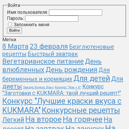
Войти
Имя пользователя:
Пароль:
Запомнить меня
Войти
Метки
8 Марта
23 февраля
Безглютеновые
рецепты
Быстрый завтрак
Вегетарианское питание
День
День рождения
влюбленных
Для
Для детей
Для
беременных и кормящих
диеты
Конкурс
Звезда Яндекс.Дзен
Конкурс "Дом + К"
"Заготовки с KUKMARA: твой лучший рецепт!"
Конкурс "Лучшие краски вкуса с
KUKMARA"
Конкурсные рецепты
На второе
На горячее
На
Легкий
На
На закуску
На завтрак