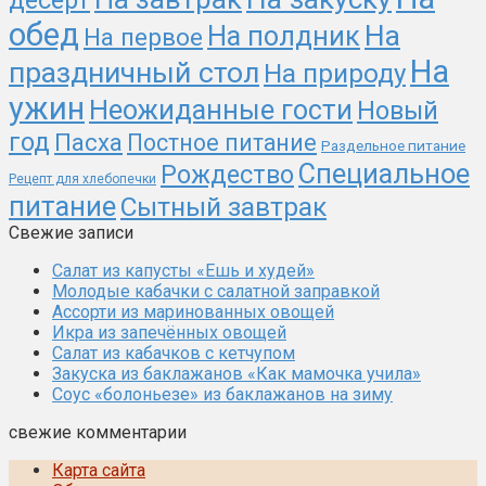
десерт
обед
На
На полдник
На первое
На
праздничный стол
На природу
ужин
Неожиданные гости
Новый
год
Пасха
Постное питание
Раздельное питание
Специальное
Рождество
Рецепт для хлебопечки
питание
Сытный завтрак
Свежие записи
Салат из капусты «Ешь и худей»
Молодые кабачки с салатной заправкой
Ассорти из маринованных овощей
Икра из запечённых овощей
Салат из кабачков с кетчупом
Закуска из баклажанов «Как мамочка учила»
Соус «болоньезе» из баклажанов на зиму
свежие комментарии
Карта сайта