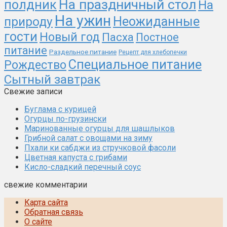
На праздничный стол
полдник
На
На ужин
природу
Неожиданные
гости
Новый год
Пасха
Постное
питание
Раздельное питание
Рецепт для хлебопечки
Специальное питание
Рождество
Сытный завтрак
Свежие записи
Буглама с курицей
Огурцы по-грузински
Маринованные огурцы для шашлыков
Грибной салат с овощами на зиму
Пхали ки сабджи из стручковой фасоли
Цветная капуста с грибами
Кисло-сладкий перечный соус
свежие комментарии
Карта сайта
Обратная связь
О сайте