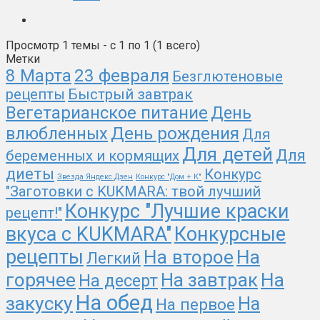
Просмотр 1 темы - с 1 по 1 (1 всего)
Метки
8 Марта
23 февраля
Безглютеновые
рецепты
Быстрый завтрак
Вегетарианское питание
День
День рождения
влюбленных
Для
Для детей
Для
беременных и кормящих
диеты
Конкурс
Звезда Яндекс.Дзен
Конкурс "Дом + К"
"Заготовки с KUKMARA: твой лучший
Конкурс "Лучшие краски
рецепт!"
вкуса с KUKMARA"
Конкурсные
рецепты
На второе
На
Легкий
На
горячее
На завтрак
На десерт
На обед
закуску
На
На первое