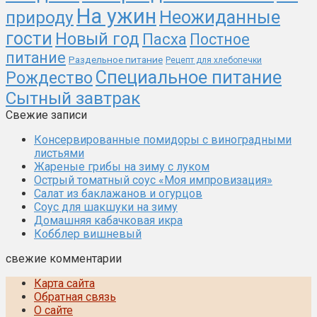
На ужин
природу
Неожиданные
гости
Новый год
Пасха
Постное
питание
Раздельное питание
Рецепт для хлебопечки
Специальное питание
Рождество
Сытный завтрак
Свежие записи
Консервированные помидоры с виноградными
листьями
Жареные грибы на зиму с луком
Острый томатный соус «Моя импровизация»
Салат из баклажанов и огурцов
Соус для шакшуки на зиму
Домашняя кабачковая икра
Кобблер вишневый
свежие комментарии
Карта сайта
Обратная связь
О сайте