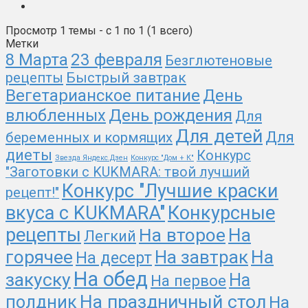
Просмотр 1 темы - с 1 по 1 (1 всего)
Метки
8 Марта
23 февраля
Безглютеновые
рецепты
Быстрый завтрак
Вегетарианское питание
День
День рождения
влюбленных
Для
Для детей
Для
беременных и кормящих
диеты
Конкурс
Звезда Яндекс.Дзен
Конкурс "Дом + К"
"Заготовки с KUKMARA: твой лучший
Конкурс "Лучшие краски
рецепт!"
вкуса с KUKMARA"
Конкурсные
рецепты
На второе
На
Легкий
На
горячее
На завтрак
На десерт
На обед
закуску
На
На первое
На праздничный стол
полдник
На