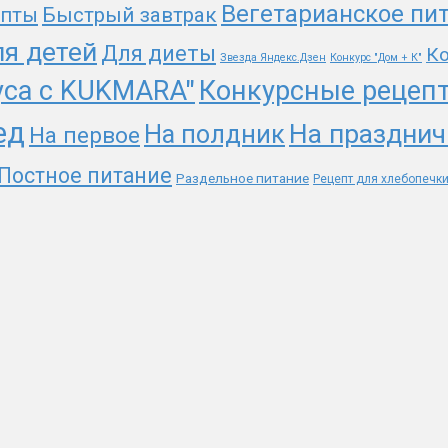
Вегетарианское пи
епты
Быстрый завтрак
я детей
Для диеты
Ко
Звезда Яндекс.Дзен
Конкурс "Дом + К"
уса с KUKMARA"
Конкурсные рецеп
ед
На празднич
На полдник
На первое
Постное питание
Раздельное питание
Рецепт для хлебопечк