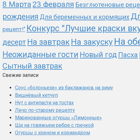
23 февраля
8 Марта
Безглютеновые рец
Дл
рождения
Для беременных и кормящих
Конкурс "Лучшие краски вк
рецепт!"
На об
На закуску
На завтрак
десерт
Неожиданные гости
Новый год
Пасха
Сытный завтрак
Свежие записи
Соус «болоньезе» из баклажанов на зиму
Вишнёвый кетчуп
Нут с антипасти на тостах
Лечо по-старому рецепту
Маринованные огурцы «Лимонные»
Щи на говяжьем ребре с гречкой
Огурцы с хреном и кориандром