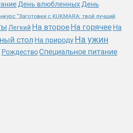
День
тание
День влюбленных
нкурс "Заготовки с KUKMARA: твой лучший
ты
На второе
На горячее
На
Легкий
На ужин
ный стол
На природу
Специальное питание
Рождество
и